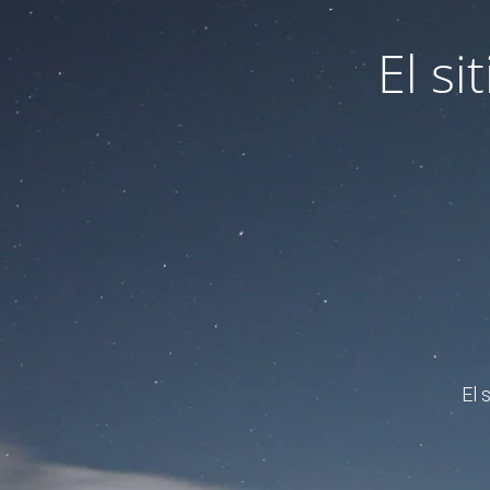
El s
El 