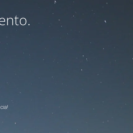
ento.
cia!