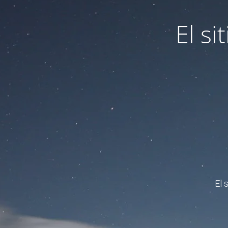
El s
El 