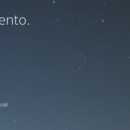
ento.
cia!