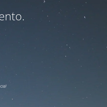
ento.
cia!