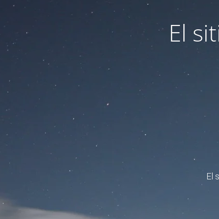
El s
El 