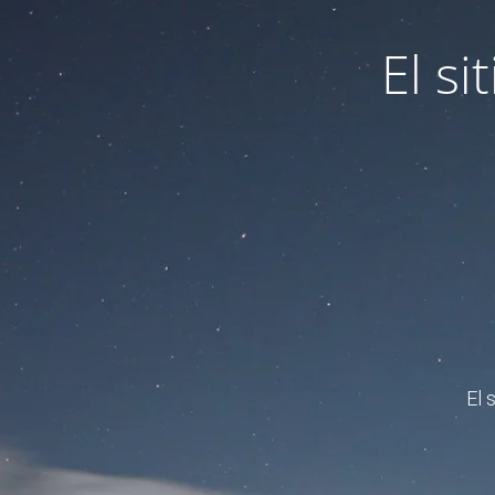
El s
El 