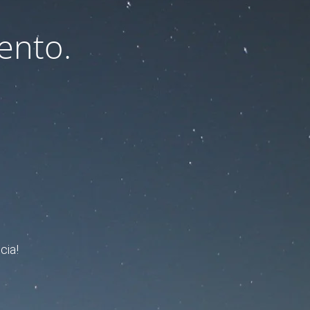
ento.
cia!