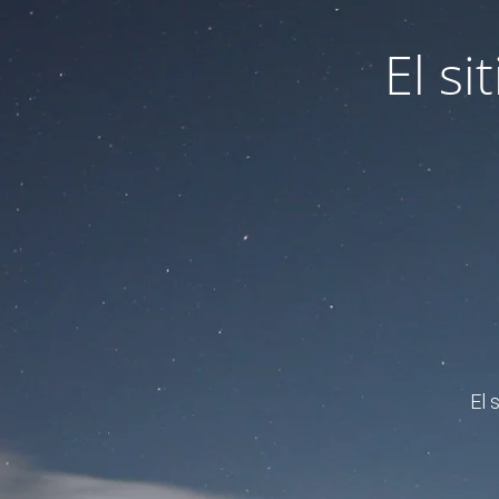
El s
El 