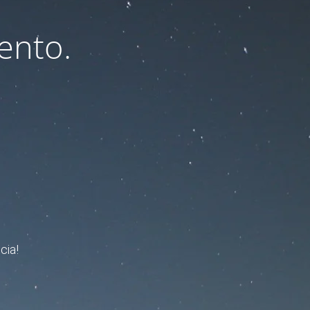
ento.
cia!