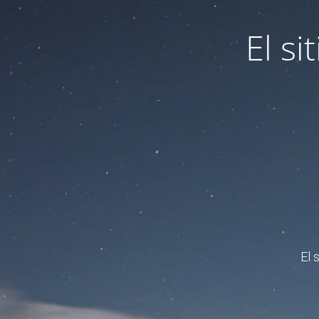
El s
El 