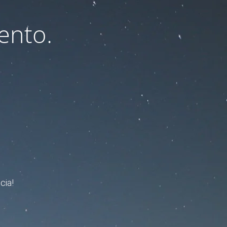
ento.
cia!