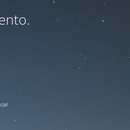
ento.
cia!