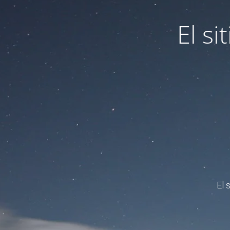
El s
El 