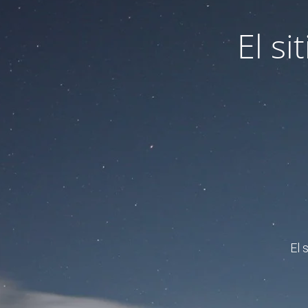
El s
El 