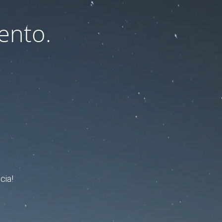
ento.
cia!