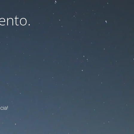
ento.
cia!