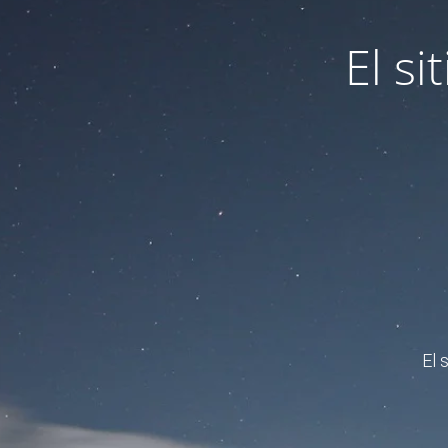
El s
El 