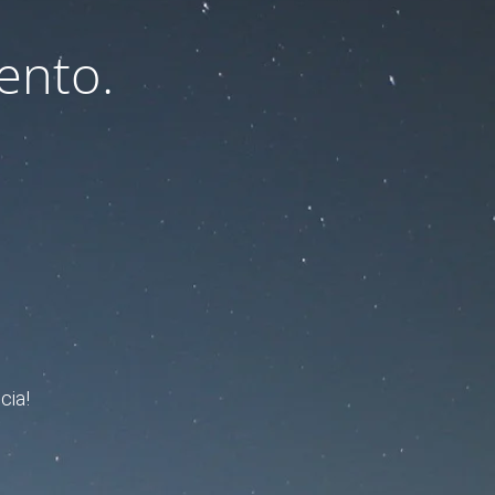
ento.
cia!