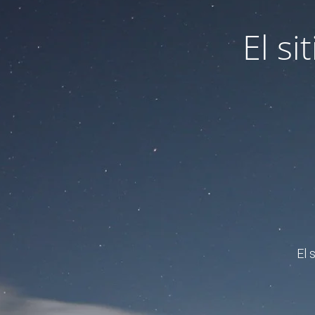
El s
El 