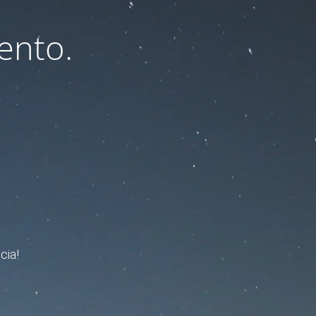
ento.
cia!