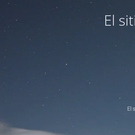
El s
El 