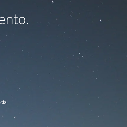
ento.
cia!