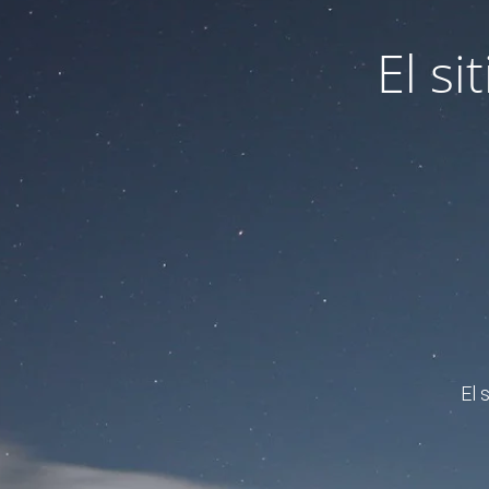
El s
El 