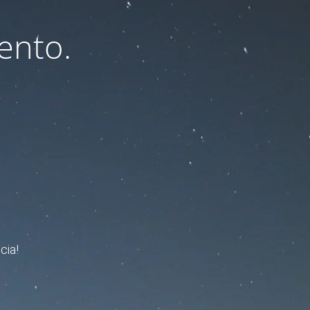
ento.
cia!