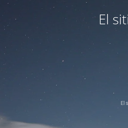
El s
El 