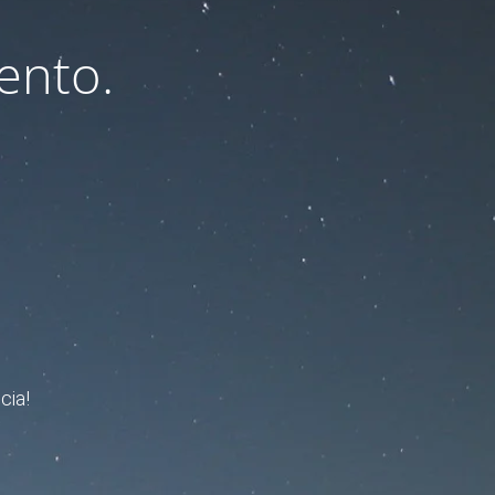
ento.
cia!