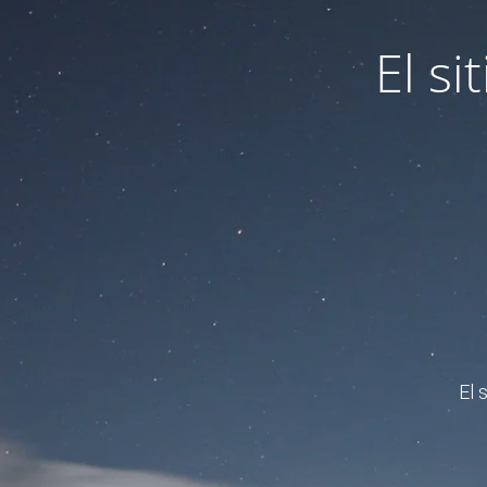
El s
El 