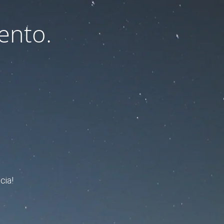
ento.
cia!