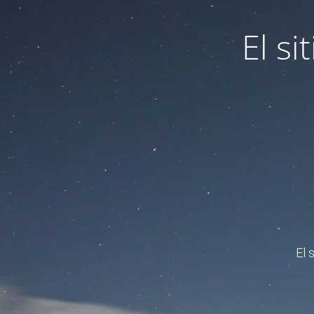
El s
El 