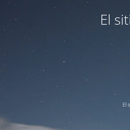
El s
El 