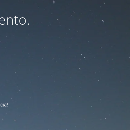
ento.
cia!