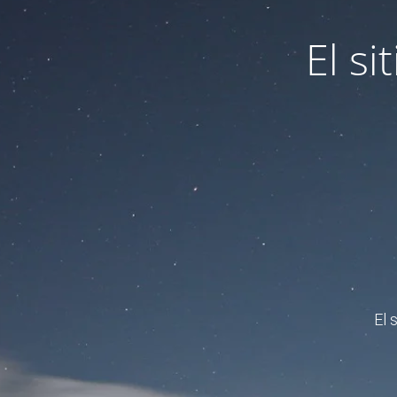
El s
El 