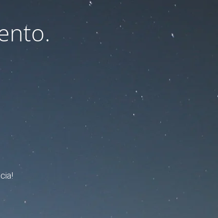
ento.
cia!