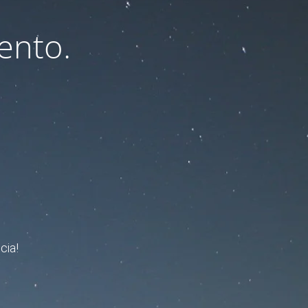
ento.
cia!