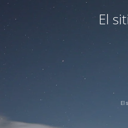
El s
El 