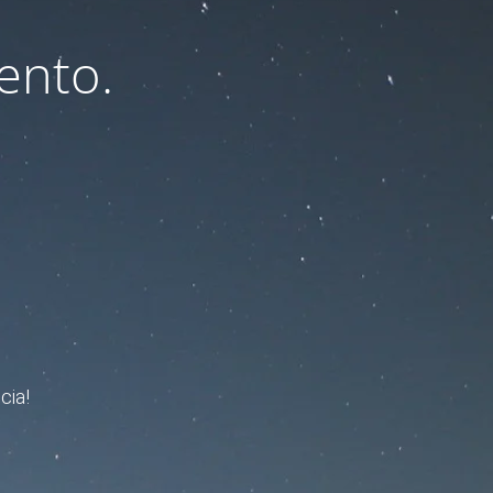
ento.
cia!