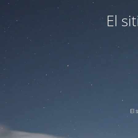
El s
El 