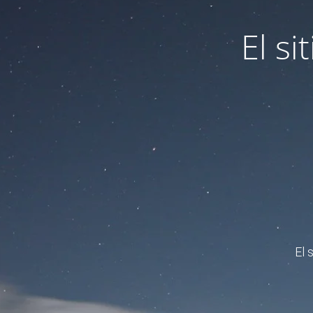
El s
El 