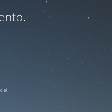
ento.
cia!