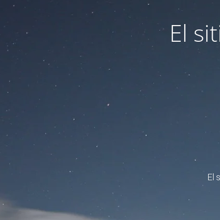
El s
El 