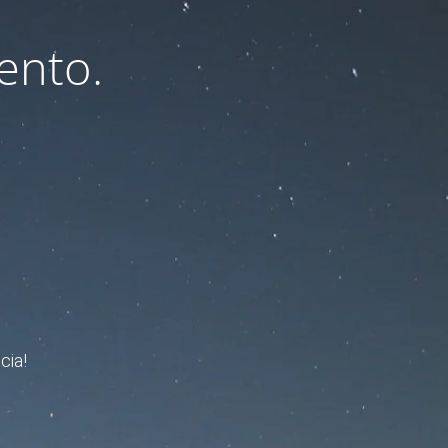
ento.
cia!