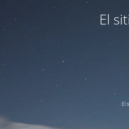
El s
El 