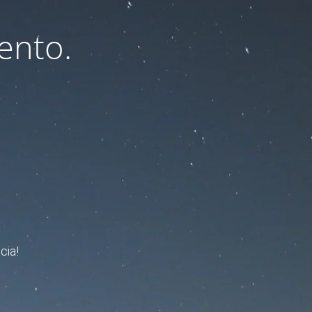
ento.
cia!