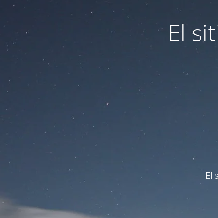
El s
El 