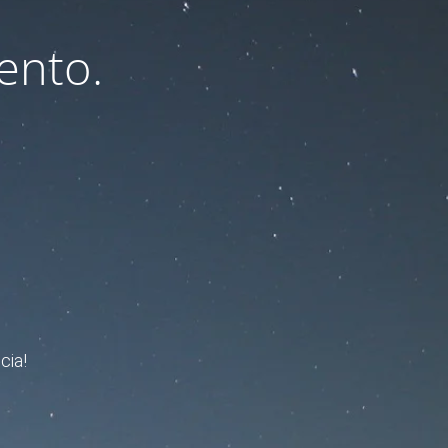
ento.
cia!