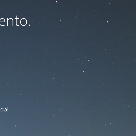
ento.
cia!