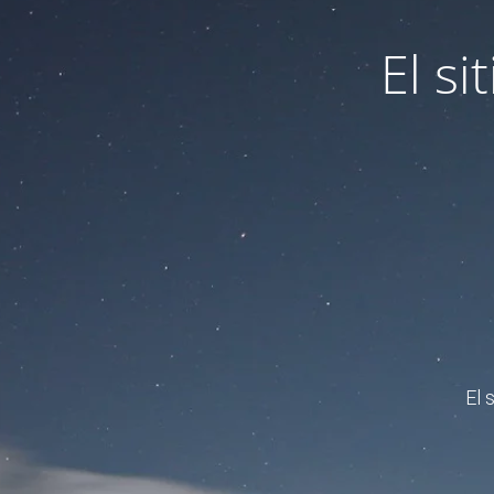
El s
El 