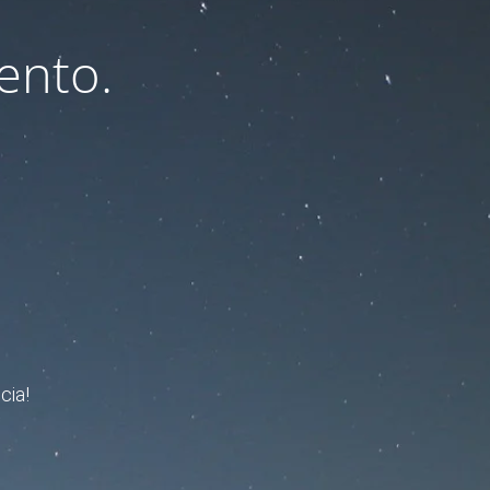
ento.
cia!