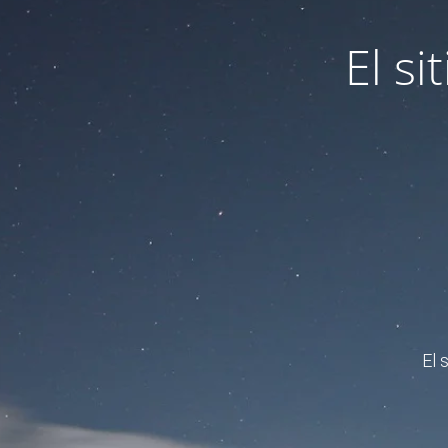
El s
El 