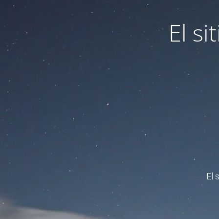
El s
El 