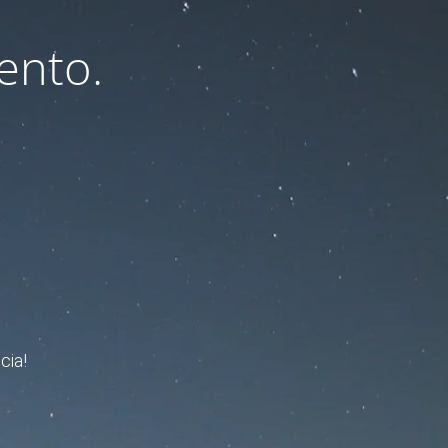
ento.
cia!