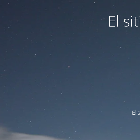
El s
El 