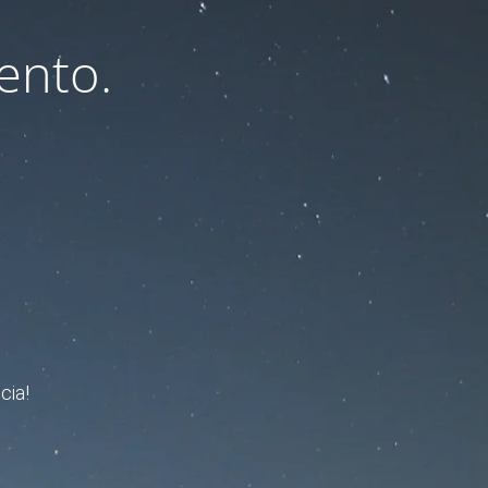
ento.
cia!