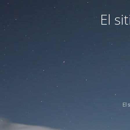
El s
El 