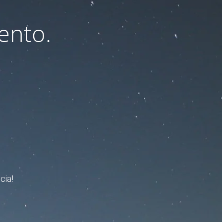
ento.
cia!