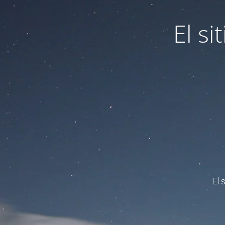
El s
El 