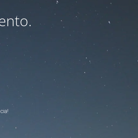
ento.
cia!