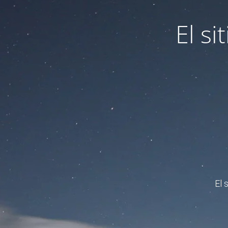
El s
El 