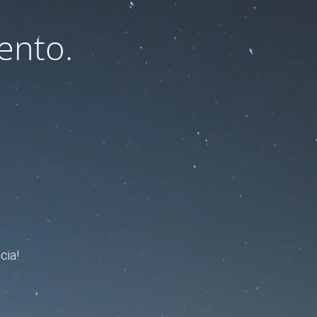
ento.
cia!