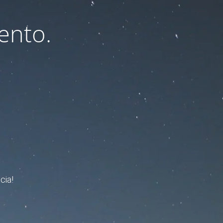
ento.
cia!