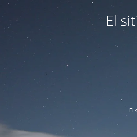
El s
El 