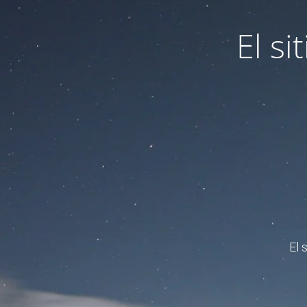
El s
El 