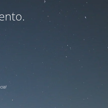
ento.
cia!