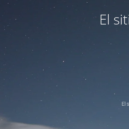
El s
El 