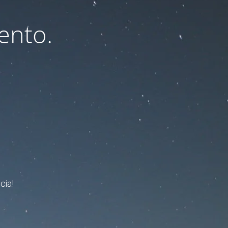
ento.
cia!