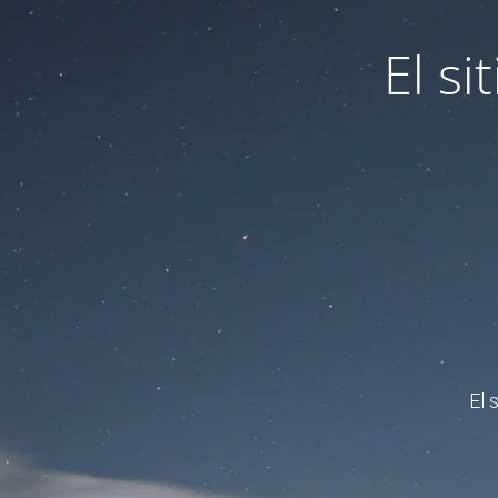
El s
El 