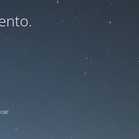
ento.
cia!