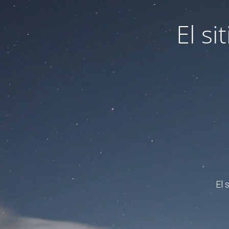
El s
El 