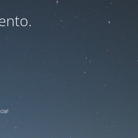
ento.
cia!