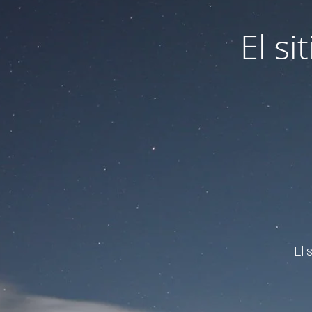
El s
El 