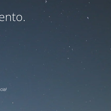
ento.
cia!